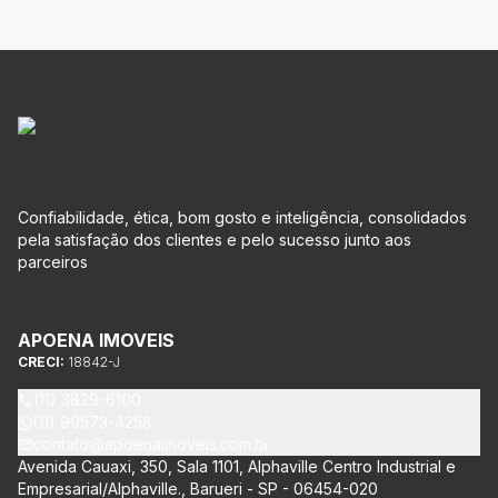
Confiabilidade, ética, bom gosto e inteligência, consolidados
pela satisfação dos clientes e pelo sucesso junto aos
parceiros
APOENA IMOVEIS
CRECI:
18842-J
(11) 3829-6100
(11) 99573-4258
contato@apoenaimoveis.com.br
Avenida Cauaxi, 350, Sala 1101, Alphaville Centro Industrial e
Empresarial/Alphaville., Barueri - SP - 06454-020