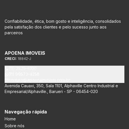
Confiabilidade, ética, bom gosto e inteligência, consolidados
pela satisfação dos clientes e pelo sucesso junto aos
parceiros
APOENA IMOVEIS
CRECI:
18842-J
(11) 3829-6100
(11) 99573-4258
contato@apoenaimoveis.com.br
Avenida Cauaxi, 350, Sala 1101, Alphaville Centro Industrial e
Empresarial/Alphaville., Barueri - SP - 06454-020
Navegação rápida
Home
Sobre nós