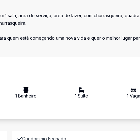
i 1 sala, área de serviço, área de lazer, com churrasqueira, quadra
hurrasqueira.
para quem está começando uma nova vida e quer o melhor lugar par
1
Banheiro
1
Suíte
1
Vag
Condominio Fechado