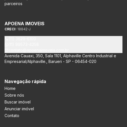
parceiros
APOENA IMOVEIS
CRECI:
18842-J
(11) 3829-6100
(11) 99573-4258
contato@apoenaimoveis.com.br
Avenida Cauaxi, 350, Sala 1101, Alphaville Centro Industrial e
Empresarial/Alphaville., Barueri - SP - 06454-020
Navegação rápida
Home
Sobre nós
Buscar imóvel
Anunciar imóvel
Contato