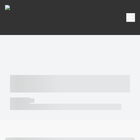
----- ----- -- ------ ---- ---- -- ----- -----
----- --- ------
----- -----
----- ----- -- ------ ---- ---- -- ----- ----- ----- --- ------