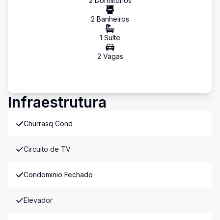
2
Dormitório
s
2
Banheiro
s
1
Suíte
2
Vaga
s
Infraestrutura
Churrasq Cond
Circuito de TV
Condominio Fechado
Elevador