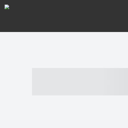
----- ----- -- -
- ------