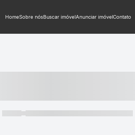
Home
Sobre nós
Buscar imóvel
Anunciar imóvel
Contato
----- ---- ---- -- ----
----- -----
----- ----- -- ------ ---- ---- -- ----- ----- ----- --- ------