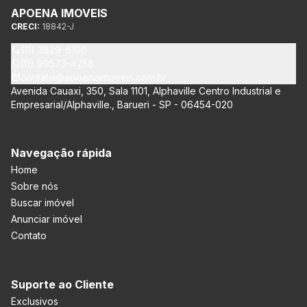
APOENA IMOVEIS
CRECI:
18842-J
(11) 3829-6100
(11) 99573-4258
contato@apoenaimoveis.com.br
Avenida Cauaxi, 350, Sala 1101, Alphaville Centro Industrial e
Empresarial/Alphaville., Barueri - SP - 06454-020
Navegação rápida
Home
Sobre nós
Buscar imóvel
Anunciar imóvel
Contato
Suporte ao Cliente
Exclusivos