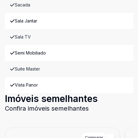
Sacada
Sala Jantar
Sala TV
Semi Mobiliado
Suite Master
Vista Panor
Imóveis semelhantes
Confira imóveis semelhantes
Cód:
74792
Comparar
Có