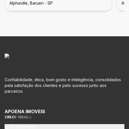
Alphaville, Barueri - SP
Alph
Confiabilidade, ética, bom gosto e inteligência, consolidados
pela satisfação dos clientes e pelo sucesso junto aos
parceiros
APOENA IMOVEIS
CRECI:
18842-J
(11) 3829-6100