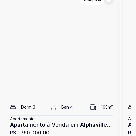
Dorm
3
Ban
4
165
m²
Apartamento
Apa
Apartamento à Venda em Alphaville -
AP
R$ 1.790.000,00
R$
165 m²
AL