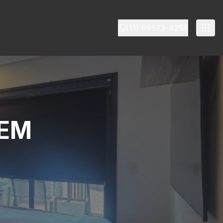
(11) 99573-4258
 EM