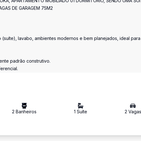
KA, APARTAMENTO MOBILIADO 01 DORMITÓRIO, SENDO UMA SUÍ
VAGAS DE GARAGEM 75M2
o (suíte), lavabo, ambientes modernos e bem planejados, ideal para
nte padrão construtivo.
erencial.
2
Banheiro
s
1
Suíte
2
Vaga