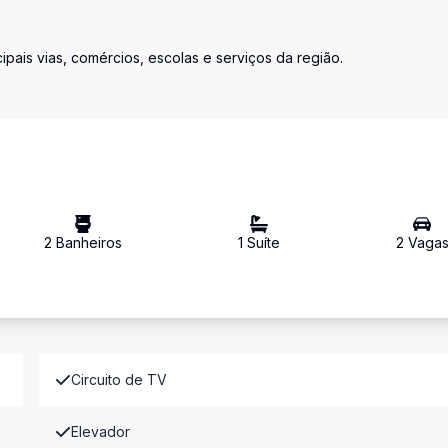
cipais vias, comércios, escolas e serviços da região.
2
Banheiro
s
1
Suíte
2
Vaga
Circuito de TV
Elevador