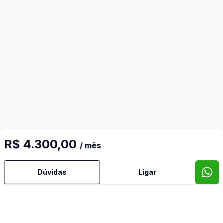
Mais informações
R$ 4.300,00
/ mês
Agua Quente
Dúvidas
Ligar
Area Servico
Cozinha Montada