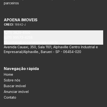
parceiros
APOENA IMOVEIS
CRECI:
18842-J
(11) 3829-6100
(11) 99573-4258
contato@apoenaimoveis.com.br
Avenida Cauaxi, 350, Sala 1101, Alphaville Centro Industrial e
Empresarial/Alphaville., Barueri - SP - 06454-020
Navegação rápida
Home
Sobre nós
Buscar imóvel
Anunciar imóvel
Contato