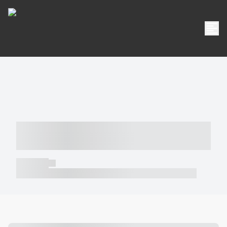
----- ----- -- ------ ---- ---- -- ----- -----
----- --- ------
----- -----
----- ----- -- ------ ---- ---- -- ----- ----- ----- --- ------