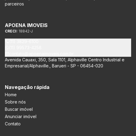
parceiros
APOENA IMOVEIS
CRECI:
18842-J
(11) 3829-6100
(11) 99573-4258
contato@apoenaimoveis.com.br
Avenida Cauaxi, 350, Sala 1101, Alphaville Centro Industrial e
Empresarial/Alphaville., Barueri - SP - 06454-020
Navegação rápida
Home
Sobre nós
Buscar imóvel
Anunciar imóvel
Contato