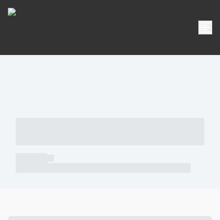
----- ----- -- ------ ---- ---- -- ----- -----
----- --- ------
----- -----
----- ----- -- ------ ---- ---- -- ----- ----- ----- --- ------