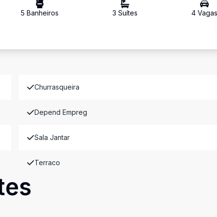
5
Banheiro
s
3
Suíte
s
4
Vaga
Churrasqueira
Depend Empreg
Sala Jantar
Terraco
tes