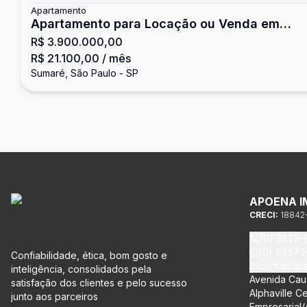
Apartamento
Apartamento para Locação ou Venda em
R$ 3.900.000,00
Sumare
R$ 21.100,00
/ mês
Sumaré, São Paulo - SP
APOENA I
CRECI:
18842
(11) 3829-
(11) 9957
Confiabilidade, ética, bom gosto e
contato@a
inteligência, consolidados pela
Avenida Caua
satisfação dos clientes e pelo sucesso
Alphaville Ce
junto aos parceiros
Empresarial/A