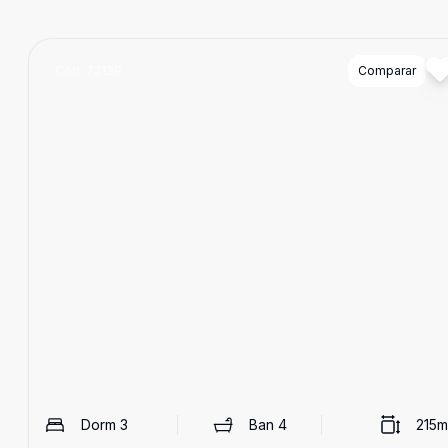
Cód:
72139
Comparar
Dorm
3
Ban
4
215
m