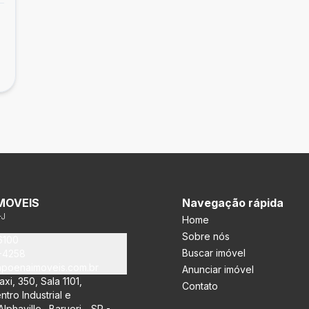
MOVEIS
Navegação rápida
-J
Home
Sobre nós
6100
Buscar imóvel
3-4258
poenaimoveis.com.br
Anunciar imóvel
xi, 350, Sala 1101,
Contato
ntro Industrial e
lphaville., Barueri - SP -