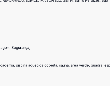
 REFORMADO, EDIFÍCIO MAISON ELIZABETH, Bairro Perdizes, São
aragem, Segurança,
academia, piscina aquecida coberta, sauna, área verde, quadra, es