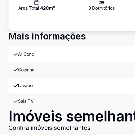
Área Total
420
m²
3
Dormitório
s
Mais informações
Ar Cond
Cozinha
Lavabo
Sala TV
Imóveis semelhan
Confira imóveis semelhantes