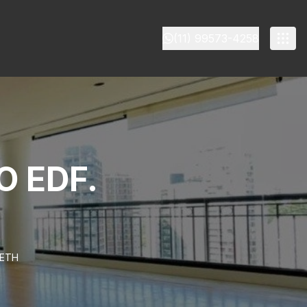
(11) 99573-4258
 EDF.
BETH