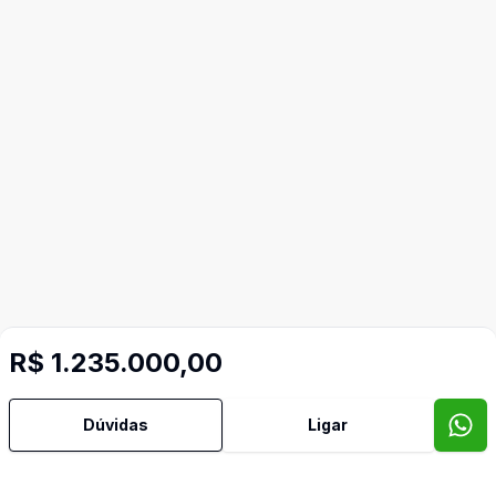
R$ 1.235.000,00
Mais informações
Dúvidas
Ligar
Agua Quente