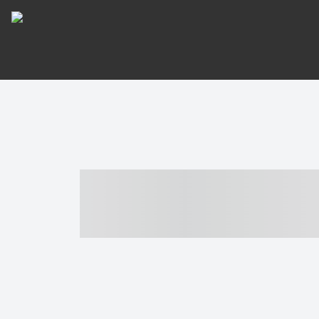
----- ----- -- -
- ------