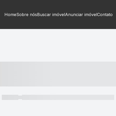
Home
Sobre nós
Buscar imóvel
Anunciar imóvel
Contato
----- ---- ---- -- ----
----- -----
----- ----- -- ------ ---- ---- -- ----- ----- ----- --- ------