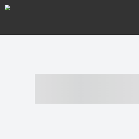
----- ----- -- -
- ------