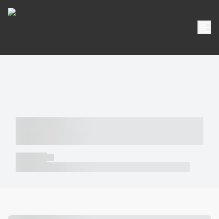
----- ----- -- ------ ---- ---- -- ----- -----
----- --- ------
----- -----
----- ----- -- ------ ---- ---- -- ----- ----- ----- --- ------