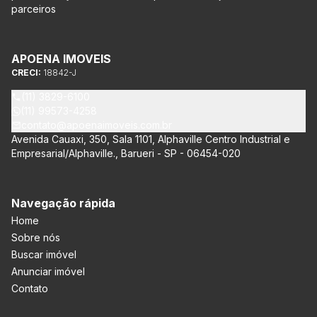
parceiros
APOENA IMOVEIS
CRECI:
18842-J
(11) 3829-6100
(11) 99573-4258
contato@apoenaimoveis.com.br
Avenida Cauaxi, 350, Sala 1101, Alphaville Centro Industrial e
Empresarial/Alphaville., Barueri - SP - 06454-020
Navegação rápida
Home
Sobre nós
Buscar imóvel
Anunciar imóvel
Contato