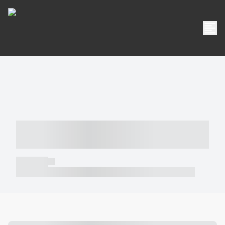
----- ----- -- ------ ---- ---- -- ----- -----
----- --- ------
----- -----
----- ----- -- ------ ---- ---- -- ----- ----- ----- --- ------