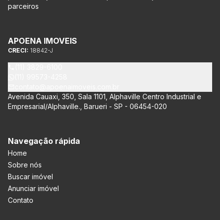
parceiros
APOENA IMOVEIS
CRECI:
18842-J
(11) 3829-6100
(11) 99573-4258
contato@apoenaimoveis.com.br
Avenida Cauaxi, 350, Sala 1101, Alphaville Centro Industrial e
Empresarial/Alphaville., Barueri - SP - 06454-020
Navegação rápida
Home
Sobre nós
Buscar imóvel
Anunciar imóvel
Contato