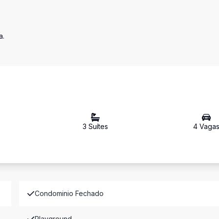
a.
3
Suíte
s
4
Vaga
Condominio Fechado
Playground