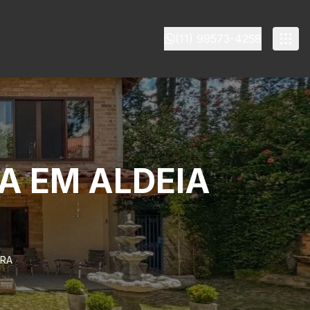
(11) 99573-4258
A EM ALDEIA
RRA