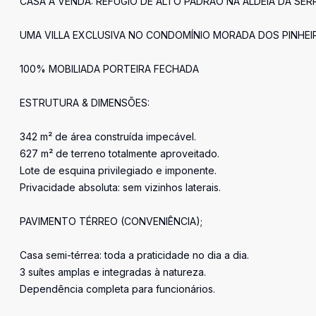
CASA À VENDA: REFÚGIO DE ALTO PADRÃO NA ALDEIA DA SER
UMA VILLA EXCLUSIVA NO CONDOMÍNIO MORADA DOS PINHEI
100% MOBILIADA PORTEIRA FECHADA
ESTRUTURA & DIMENSÕES:
342 m² de área construída impecável.
627 m² de terreno totalmente aproveitado.
Lote de esquina privilegiado e imponente.
Privacidade absoluta: sem vizinhos laterais.
PAVIMENTO TÉRREO (CONVENIÊNCIA);
Casa semi-térrea: toda a praticidade no dia a dia.
3 suítes amplas e integradas à natureza.
Dependência completa para funcionários.