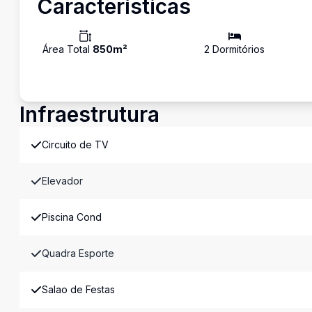
Características
Área Total
850
m²
2
Dormitório
s
Infraestrutura
Circuito de TV
Elevador
Piscina Cond
Quadra Esporte
Salao de Festas