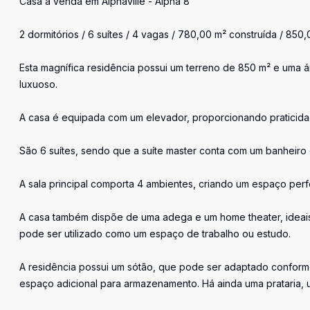
Casa à venda em Alphaville - Alpha 8
2 dormitórios / 6 suítes / 4 vagas / 780,00 m² construída / 850
Esta magnífica residência possui um terreno de 850 m² e uma
luxuoso.
A casa é equipada com um elevador, proporcionando praticidad
São 6 suítes, sendo que a suíte master conta com um banheiro 
A sala principal comporta 4 ambientes, criando um espaço per
A casa também dispõe de uma adega e um home theater, ideais 
pode ser utilizado como um espaço de trabalho ou estudo.
A residência possui um sótão, que pode ser adaptado confo
espaço adicional para armazenamento. Há ainda uma prataria,