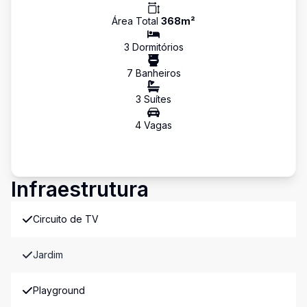
Área Total
368
m²
3
Dormitório
s
7
Banheiro
s
3
Suíte
s
4
Vaga
s
Infraestrutura
Circuito de TV
Jardim
Playground