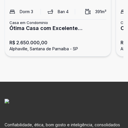
Dorm
3
Ban
4
391
m²
Casa em Condominio
Cas
Ótima Casa com Excelente
Ca
Localização - Alpha 11
09
R$ 2.650.000,00
R$
Alphaville, Santana de Parnaíba - SP
Alp
Confiabilidade, ética, bom gosto e inteligência, consolidados