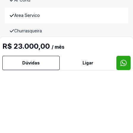
Area Servico
Churrasqueira
R$ 23.000,00
Cozinha Montada
/ mês
Deck
Dúvidas
Ligar
Despensa
Lavabo
Piscina
Quintal