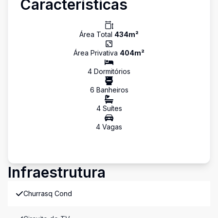
Características
Área Total
434
m²
Área Privativa
404
m²
4
Dormitório
s
6
Banheiro
s
4
Suíte
s
4
Vaga
s
Infraestrutura
Churrasq Cond