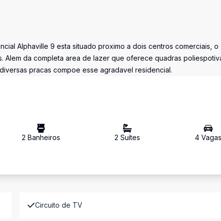
ial Alphaville 9 esta situado proximo a dois centros comerciais, o
os. Alem da completa area de lazer que oferece quadras poliespotiv
e diversas pracas compoe esse agradavel residencial.
2
Banheiro
s
2
Suíte
s
4
Vaga
Circuito de TV