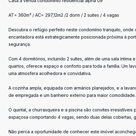
Casa à venda condomínio residencial alpha 09
AT= 360m² / AC= 297,12m2 /2 dorm / 2 suites / 4 vagas
Descubra o refúgio perfeito neste condomínio tranquilo, onde 
encantadora está estrategicamente posicionada próxima à port
segurança.
Com 4 dormitórios, incluindo 2 suítes, além de uma sala íntima
quartos, oferece espaço e conforto para toda a família. Um lav
uma atmosfera acolhedora e convidativa.
A cozinha ampla, equipada com armários planejados, e a lavande
de empregada e um banheiro externo para maior comodidade.
O quintal, a churrasqueira e a piscina são convites irresistív
espaçosa comportando 4 vagas, sendo duas delas cobertas, ga
Não perca a oportunidade de conhecer este imóvel aconcheg