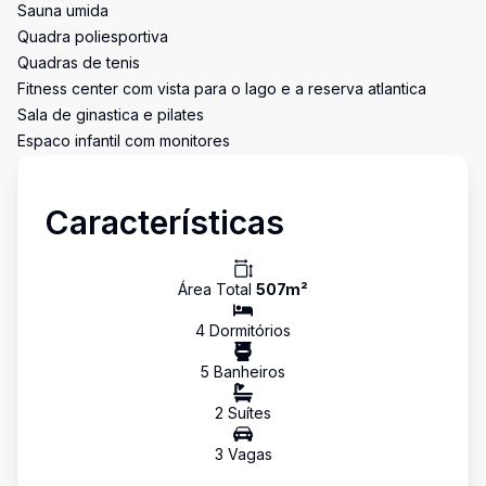
Sauna umida
Quadra poliesportiva
Quadras de tenis
Fitness center com vista para o lago e a reserva atlantica
Sala de ginastica e pilates
Espaco infantil com monitores
Características
Área Total
507
m²
4
Dormitório
s
5
Banheiro
s
2
Suíte
s
3
Vaga
s