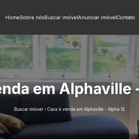
Home
Sobre nós
Buscar imóvel
Anunciar imóvel
Contato
nda em Alphaville 
Buscar imóvel
Casa à venda em Alphaville - Alpha 12