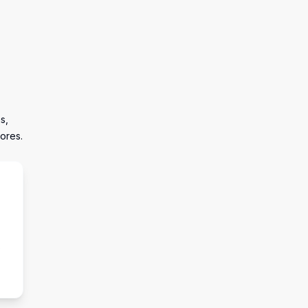
s,
ores.
s