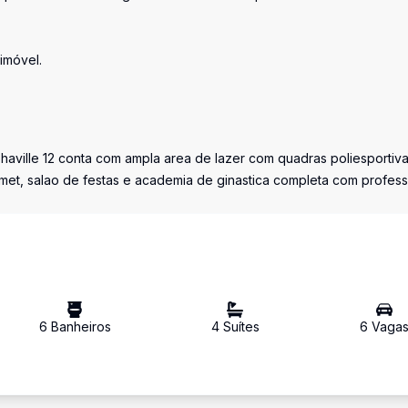
imóvel.
phaville 12 conta com ampla area de lazer com quadras poliesportiva
rmet, salao de festas e academia de ginastica completa com profess
6
Banheiro
s
4
Suíte
s
6
Vaga