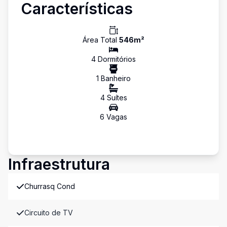
Características
Área Total
546
m²
4
Dormitório
s
1
Banheiro
4
Suíte
s
6
Vaga
s
Infraestrutura
Churrasq Cond
Circuito de TV