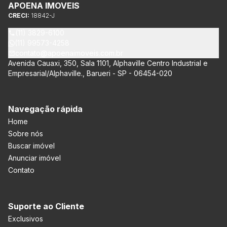
APOENA IMOVEIS
CRECI:
18842-J
(11) 3829-6100
(11) 99573-4258
contato@apoenaimoveis.com.br
Avenida Cauaxi, 350, Sala 1101, Alphaville Centro Industrial e
Empresarial/Alphaville., Barueri - SP - 06454-020
Navegação rápida
Home
Sobre nós
Buscar imóvel
Anunciar imóvel
Contato
Suporte ao Cliente
Exclusivos