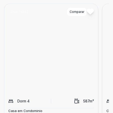
Cód:
74923
Comparar
Có
Dorm
4
587
m²
Casa em Condominio
Cas