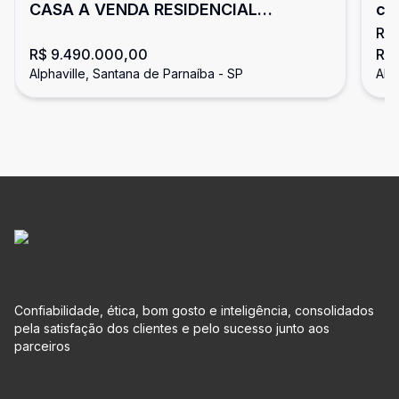
CASA A VENDA RESIDENCIAL
ca
R$
ALPHAVILLE 10
ma
R$ 9.490.000,00
R$
Alphaville, Santana de Parnaíba - SP
Alp
Confiabilidade, ética, bom gosto e inteligência, consolidados
pela satisfação dos clientes e pelo sucesso junto aos
parceiros