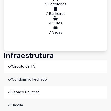
4
Dormitório
s
7
Banheiro
s
4
Suíte
s
7
Vaga
s
Infraestrutura
Circuito de TV
Condominio Fechado
Espaco Gourmet
Jardim