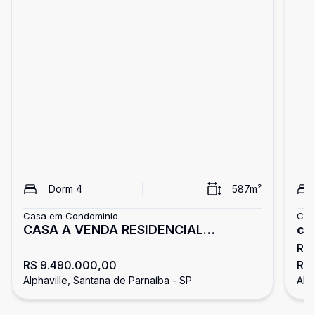
Dorm
4
587
m²
Casa em Condominio
Cas
CASA A VENDA RESIDENCIAL
ca
R$
ALPHAVILLE 10
ma
R$ 9.490.000,00
R$
Alphaville, Santana de Parnaíba - SP
Alp