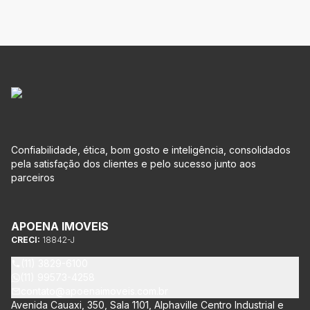
Confiabilidade, ética, bom gosto e inteligência, consolidados
pela satisfação dos clientes e pelo sucesso junto aos
parceiros
APOENA IMOVEIS
CRECI:
18842-J
(11) 3829-6100
(11) 99573-4258
contato@apoenaimoveis.com.br
Avenida Cauaxi, 350, Sala 1101, Alphaville Centro Industrial e