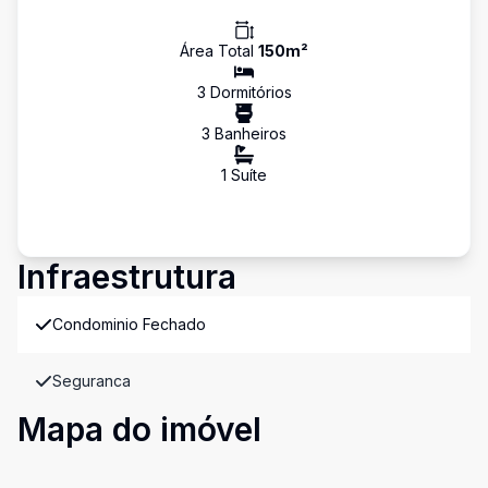
Área Total
150
m²
3
Dormitório
s
3
Banheiro
s
1
Suíte
Infraestrutura
Condominio Fechado
Seguranca
Mapa do imóvel