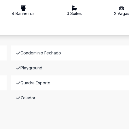
4
Banheiro
s
3
Suíte
s
2
Vaga
Condominio Fechado
Playground
Quadra Esporte
Zelador