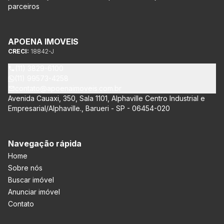
parceiros
APOENA IMOVEIS
CRECI:
18842-J
(11) 3829-6100
(11) 99573-4258
contato@apoenaimoveis.com.br
Avenida Cauaxi, 350, Sala 1101, Alphaville Centro Industrial e
Empresarial/Alphaville., Barueri - SP - 06454-020
Navegação rápida
Home
Sobre nós
Buscar imóvel
Anunciar imóvel
Contato