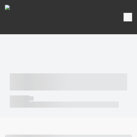
----- ----- -- ------ ---- ---- -- ----- -----
----- --- ------
----- -----
----- ----- -- ------ ---- ---- -- ----- ----- ----- --- ------