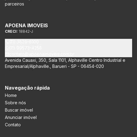
parceiros
APOENA IMOVEIS
CRECI:
18842-J
(11) 3829-6100
(11) 99573-4258
contato@apoenaimoveis.com.br
Avenida Cauaxi, 350, Sala 1101, Alphaville Centro Industrial e
Empresarial/Alphaville., Barueri - SP - 06454-020
Navegação rápida
Home
Sobre nós
Buscar imóvel
Anunciar imóvel
Contato