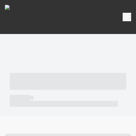
----- ----- -- ------ ---- ---- -- ----- -----
----- --- ------
----- -----
----- ----- -- ------ ---- ---- -- ----- ----- ----- --- ------