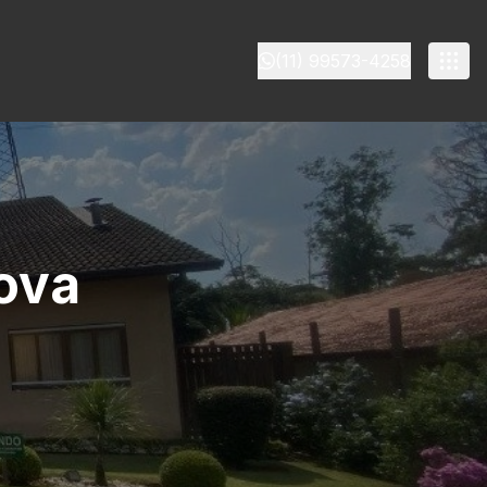
(11) 99573-4258
ova