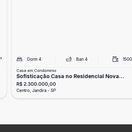
²
Dorm
4
Ban
4
1500
Casa em Condominio
Sofisticação Casa no Residencial Nova
R$ 2.300.000,00
Higienopolis
Centro, Jandira - SP