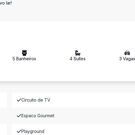
o lar!
5
Banheiro
s
4
Suíte
s
3
Vaga
Circuito de TV
Espaco Gourmet
Playground