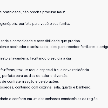
 praticidade, não precisa procurar mais!
enópolis, perfeita para você e sua família.
erá toda a comodidade e acessibilidade que precisa.
iente acolhedor e sofisticado, ideal para receber familiares e amig
eto à lavanderia, facilitando o seu dia a dia.
 frutíferas, traz um toque especial à sua nova residência.
perfeita para os dias de calor e diversão.
s de confraternização e celebrações.
óspedes, contando com cozinha, sala, quarto e banheiro.
idade e conforto em um dos melhores condomínios da região.