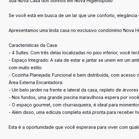
Sua Nova Casa dos Sonhos em Nova Higienópolis!
Se você está em busca de um lar que une conforto, elegância e
Apresentamos uma linda casa no exclusivo condomínio Nova Higi
Características da Casa:
- 4 Suítes: Com três delas localizadas no piso inferior, você t
- Espaço Integrado: A sala de estar e jantar se unem em um amb
com muito estilo.
- Cozinha Planejada: Funcional e bem distribuída, com acesso dir
Área Externa Encantadora:
- Um belo jardim na frente e lateral da casa, repleto de árvores
- Nos fundos, uma grande piscina maravilhosa espera por você, 
- O espaço gourmet, com churrasqueira, é ideal para momento
- Além disso, uma edícula completa está pronta para receber h
Esta é a oportunidade que você esperava para viver com qual