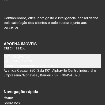
Confiabilidade, ética, bom gosto e inteligência, consolidados
pela satisfação dos clientes e pelo sucesso junto aos
parceiros
APOENA IMOVEIS
CRECI:
18842-J
(11) 3829-6100
(11) 99573-4258
contato@apoenaimoveis.com.br
Avenida Cauaxi, 350, Sala 1101, Alphaville Centro Industrial e
Empresarial/Alphaville., Barueri - SP - 06454-020
Navegação rápida
Home
Sobre nós