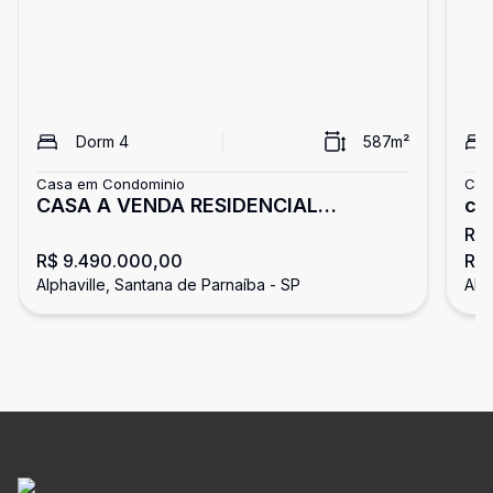
Dorm
4
587
m²
Casa em Condominio
Cas
CASA A VENDA RESIDENCIAL
ca
R$
ALPHAVILLE 10
ma
R$ 9.490.000,00
R$
Alphaville, Santana de Parnaíba - SP
Alp