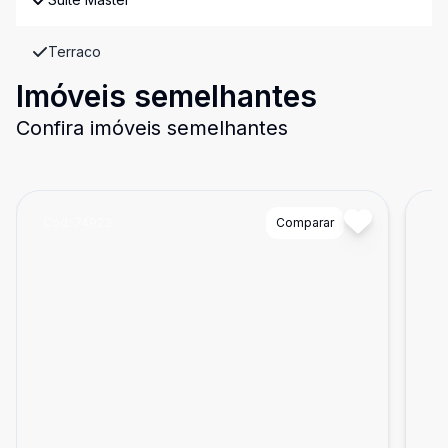
Terraco
Imóveis semelhantes
Confira imóveis semelhantes
Cód:
74923
Comparar
Có