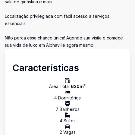
sala de ginástica e mais.
Localização privilegiada com fácil acesso a serviços
essenciais.
Não perca essa chance única! Agende sua visita e comece
sua vida de luxo em Alphaville agora mesmo.
Características
Área Total
620
m²
4
Dormitório
s
7
Banheiro
s
4
Suíte
s
2
Vaga
s