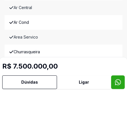
Ar Central
Ar Cond
Area Servico
Churrasqueira
R$ 7.500.000,00
Copa
Copa Cozinha
Dúvidas
Ligar
Cozinha
Cozinha Montada
Depend Empreg