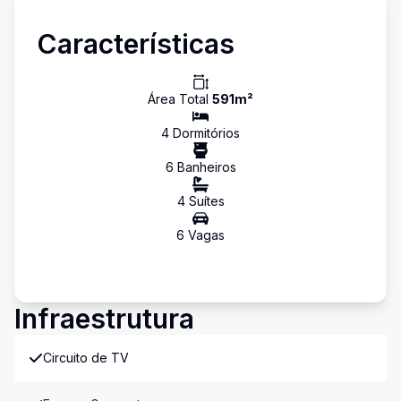
Características
Área Total
591
m²
4
Dormitório
s
6
Banheiro
s
4
Suíte
s
6
Vaga
s
Infraestrutura
Circuito de TV