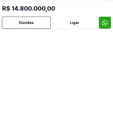
Copa Cozinha
R$ 14.800.000,00
Cozinha
Dúvidas
Ligar
Depend Empreg
Despensa
Estar Intimo
Lavabo
Hall
Piscina
Quintal