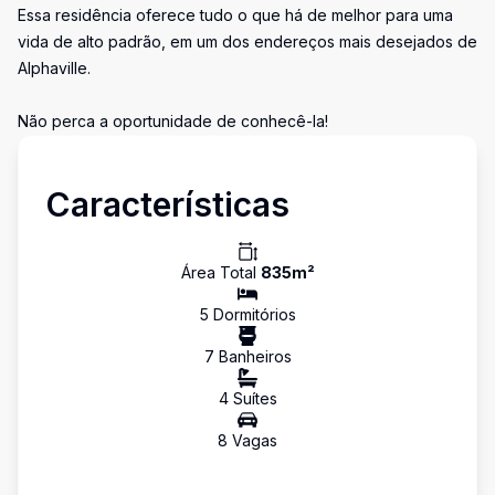
Essa residência oferece tudo o que há de melhor para uma
vida de alto padrão, em um dos endereços mais desejados de
Alphaville.
Não perca a oportunidade de conhecê-la!
Características
Área Total
835
m²
5
Dormitório
s
7
Banheiro
s
4
Suíte
s
8
Vaga
s