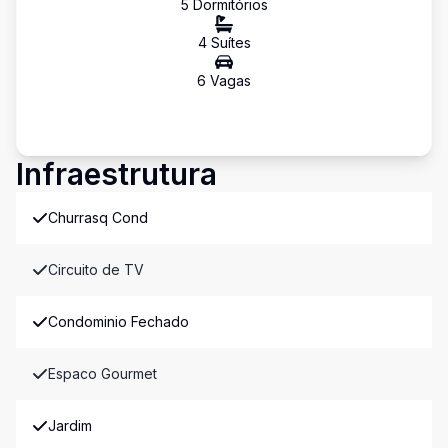
5
Dormitório
s
4
Suíte
s
6
Vaga
s
Infraestrutura
Churrasq Cond
Circuito de TV
Condominio Fechado
Espaco Gourmet
Jardim