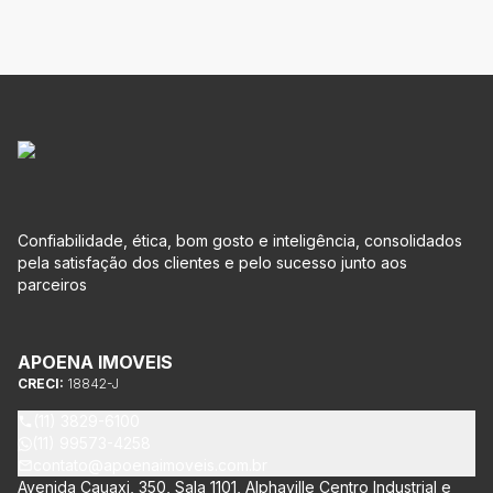
Confiabilidade, ética, bom gosto e inteligência, consolidados
pela satisfação dos clientes e pelo sucesso junto aos
parceiros
APOENA IMOVEIS
CRECI:
18842-J
(11) 3829-6100
(11) 99573-4258
contato@apoenaimoveis.com.br
Avenida Cauaxi, 350, Sala 1101, Alphaville Centro Industrial e