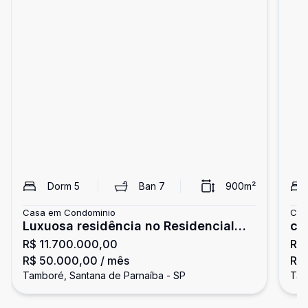
Dorm
5
Ban
7
900
m²
Casa em Condominio
Cas
Luxuosa residência no Residencial
ca
R$ 11.700.000,00
R$
Tamboré 3
R$ 50.000,00
/ mês
R$
Tamboré, Santana de Parnaíba - SP
Tam