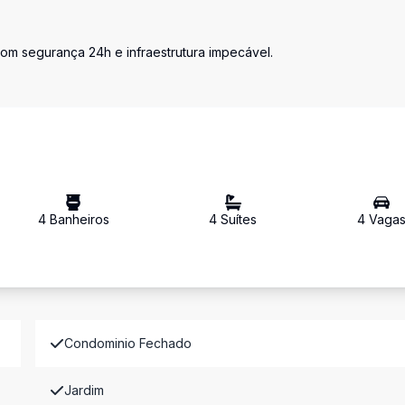
om segurança 24h e infraestrutura impecável.
4
Banheiro
s
4
Suíte
s
4
Vaga
Condominio Fechado
Jardim