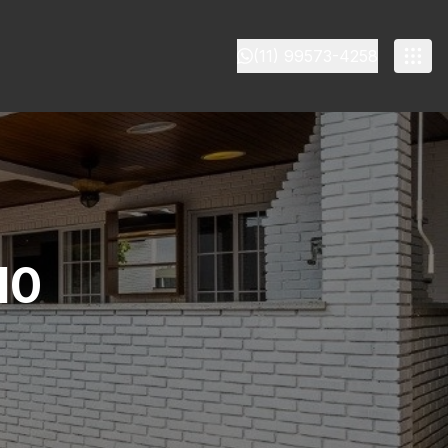
(11) 99573-4258
10