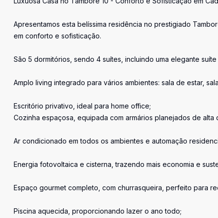
Luxuosa Casa no Tamboré 10 - Conforto e Sofisticação em Cad
Apresentamos esta belíssima residência no prestigiado Tambor
em conforto e sofisticação.
São 5 dormitórios, sendo 4 suítes, incluindo uma elegante suí
Amplo living integrado para vários ambientes: sala de estar, sa
Escritório privativo, ideal para home office;
Cozinha espaçosa, equipada com armários planejados de alta 
Ar condicionado em todos os ambientes e automação residenci
Energia fotovoltaica e cisterna, trazendo mais economia e suste
Espaço gourmet completo, com churrasqueira, perfeito para rec
Piscina aquecida, proporcionando lazer o ano todo;