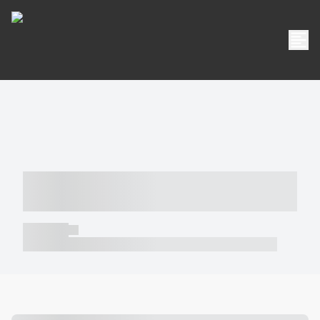
----- ----- -- ------ ---- ---- -- ----- -----
----- --- ------
----- -----
----- ----- -- ------ ---- ---- -- ----- ----- ----- --- ------