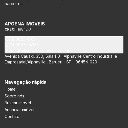
parceiros
APOENA IMOVEIS
CRECI:
18842-J
(11) 3829-6100
(11) 99573-4258
contato@apoenaimoveis.com.br
Avenida Cauaxi, 350, Sala 1101, Alphaville Centro Industrial e
Empresarial/Alphaville., Barueri - SP - 06454-020
Navegação rápida
Home
Sobre nós
Buscar imóvel
Anunciar imóvel
Contato