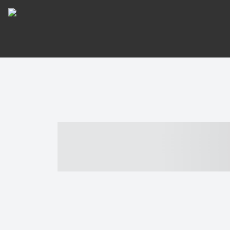
----- ----- -- -
- ------