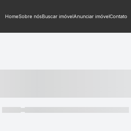
Home
Sobre nós
Buscar imóvel
Anunciar imóvel
Contato
----- ---- ---- -- ----
----- -----
----- ----- -- ------ ---- ---- -- ----- ----- ----- --- ------