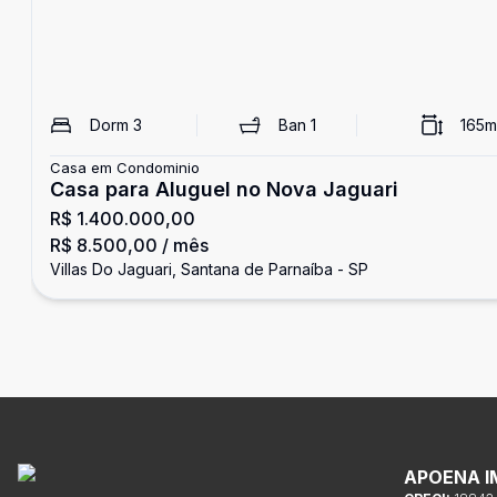
Dorm
3
Ban
1
165
m
Casa em Condominio
Casa para Aluguel no Nova Jaguari
R$ 1.400.000,00
R$ 8.500,00
/ mês
Villas Do Jaguari, Santana de Parnaíba - SP
APOENA I