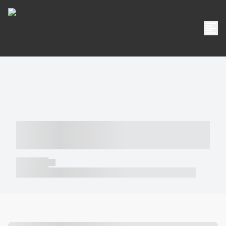
----- ----- -- ------ ---- ---- -- ----- -----
----- --- ------
----- -----
----- ----- -- ------ ---- ---- -- ----- ----- ----- --- ------