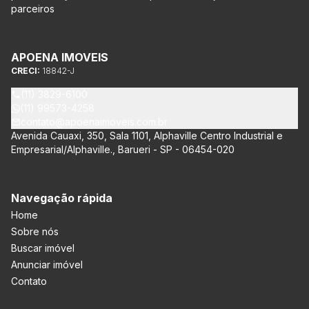
parceiros
APOENA IMOVEIS
CRECI:
18842-J
(11) 3829-6100
(11) 99573-4258
contato@apoenaimoveis.com.br
Avenida Cauaxi, 350, Sala 1101, Alphaville Centro Industrial e
Empresarial/Alphaville., Barueri - SP - 06454-020
Navegação rápida
Home
Sobre nós
Buscar imóvel
Anunciar imóvel
Contato