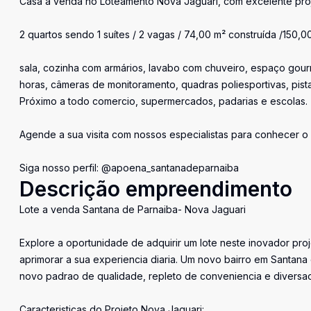
Casa á venda no Loteamento Nova Jaguari, com excelente pro
2 quartos sendo 1 suítes / 2 vagas / 74,00 m² construída /150,0
sala, cozinha com armários, lavabo com chuveiro, espaço go
horas, câmeras de monitoramento, quadras poliesportivas, pist
Próximo a todo comercio, supermercados, padarias e escolas.
Agende a sua visita com nossos especialistas para conhecer o
Siga nosso perfil: @apoena_santanadeparnaiba
Descrição empreendimento
Lote a venda Santana de Parnaiba- Nova Jaguari
Explore a oportunidade de adquirir um lote neste inovador pro
aprimorar a sua experiencia diaria. Um novo bairro em Santana
novo padrao de qualidade, repleto de conveniencia e diversao
Caracteristicas do Projeto Nova Jaguari: