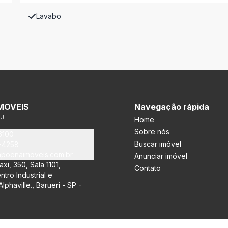
Lavabo
MOVEIS
Navegação rápida
-J
Home
Sobre nós
6100
Buscar imóvel
3-4258
poenaimoveis.com.br
Anunciar imóvel
xi, 350, Sala 1101,
Contato
ntro Industrial e
lphaville., Barueri - SP -