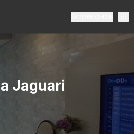
(11) 99573-4258
a Jaguari