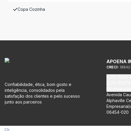
Copa Cozinha
APOENA I
CRECI:
18842
(11) 3829-
(11) 9957
Confiabilidade, ética, bom gosto e
contato@a
inteligência, consolidados pela
Avenida Caua
satisfação dos clientes e pelo sucesso
Alphaville Ce
junto aos parceiros
Empresarial/A
06454-020