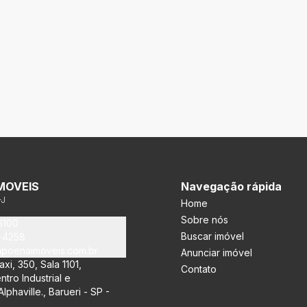
MOVEIS
Navegação rápida
-J
Home
Sobre nós
6100
Buscar imóvel
3-4258
poenaimoveis.com.br
Anunciar imóvel
xi, 350, Sala 1101,
Contato
ntro Industrial e
lphaville., Barueri - SP -