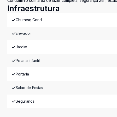
Condomínio com área de lazer completa, segurança 24h, estaci
Infraestrutura
Churrasq Cond
Elevador
Jardim
Piscina Infantil
Portaria
Salao de Festas
Seguranca