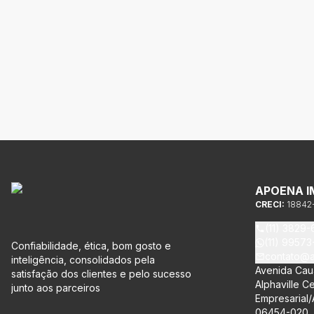
APOENA I
CRECI:
18842
(11) 3829-
(11) 9957
Confiabilidade, ética, bom gosto e
contato@a
inteligência, consolidados pela
Avenida Caua
satisfação dos clientes e pelo sucesso
Alphaville Ce
junto aos parceiros
Empresarial/A
06454-020