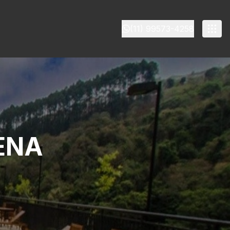
(11) 99573-4258
ENA