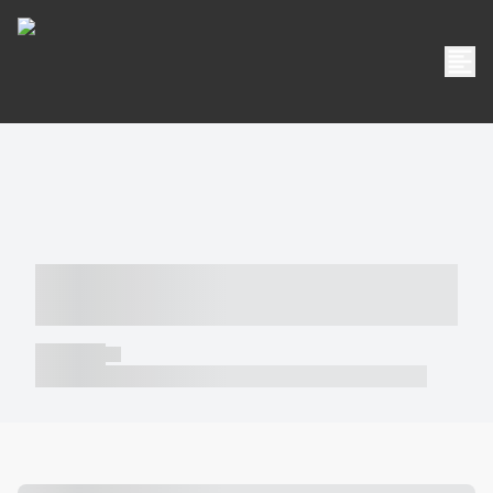
----- ----- -- ------ ---- ---- -- ----- -----
----- --- ------
----- -----
----- ----- -- ------ ---- ---- -- ----- ----- ----- --- ------