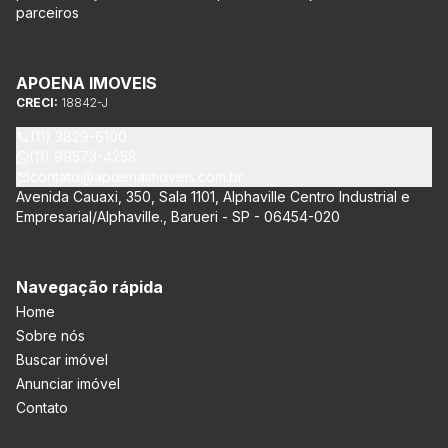
parceiros
APOENA IMOVEIS
CRECI:
18842-J
(11) 3829-6100
(11) 99573-4258
contato@apoenaimoveis.com.br
Avenida Cauaxi, 350, Sala 1101, Alphaville Centro Industrial e
Empresarial/Alphaville., Barueri - SP - 06454-020
Navegação rápida
Home
Sobre nós
Buscar imóvel
Anunciar imóvel
Contato