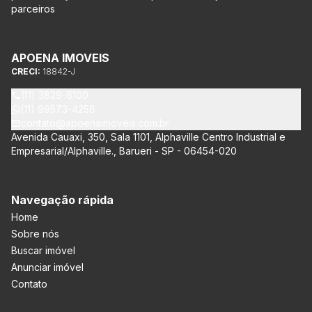
parceiros
APOENA IMOVEIS
CRECI:
18842-J
(11) 3829-6100
(11) 99573-4258
contato@apoenaimoveis.com.br
Avenida Cauaxi, 350, Sala 1101, Alphaville Centro Industrial e
Empresarial/Alphaville., Barueri - SP - 06454-020
Navegação rápida
Home
Sobre nós
Buscar imóvel
Anunciar imóvel
Contato