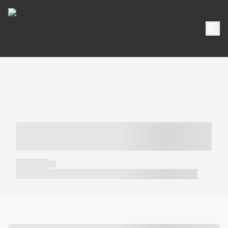
----- ----- -- ------ ---- ---- -- ----- -----
----- --- ------
----- -----
----- ----- -- ------ ---- ---- -- ----- ----- ----- --- ------