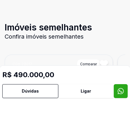
Imóveis semelhantes
Confira imóveis semelhantes
Cód:
73017
Comparar
Có
R$ 490.000,00
Dúvidas
Ligar