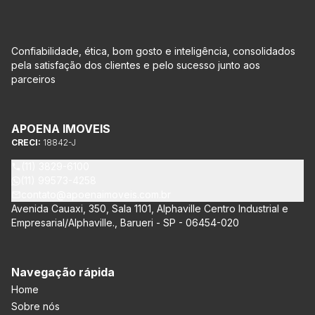
Confiabilidade, ética, bom gosto e inteligência, consolidados
pela satisfação dos clientes e pelo sucesso junto aos
parceiros
APOENA IMOVEIS
CRECI:
18842-J
(11) 3829-6100
(11) 99573-4258
contato@apoenaimoveis.com.br
Avenida Cauaxi, 350, Sala 1101, Alphaville Centro Industrial e
Empresarial/Alphaville., Barueri - SP - 06454-020
Navegação rápida
Home
Sobre nós