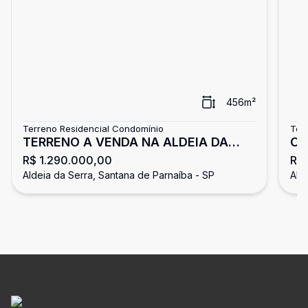
456
m²
Terreno Residencial Condomínio
Ter
TERRENO A VENDA NA ALDEIA DA
Op
R$ 1.290.000,00
R$
SERRA
da
Aldeia da Serra, Santana de Parnaíba - SP
Ald