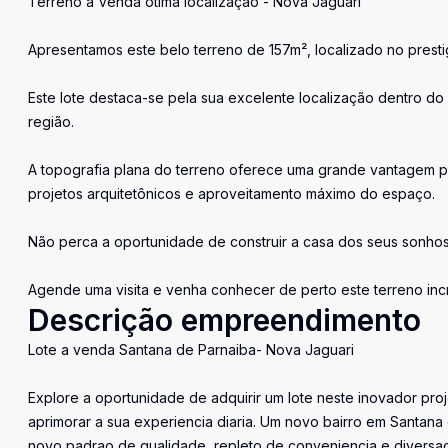
Terreno a Venda ótima localização - Nova Jaguari
Apresentamos este belo terreno de 157m², localizado no prest
Este lote destaca-se pela sua excelente localização dentro do 
região.
A topografia plana do terreno oferece uma grande vantagem pa
projetos arquitetônicos e aproveitamento máximo do espaço.
Não perca a oportunidade de construir a casa dos seus sonho
Agende uma visita e venha conhecer de perto este terreno incr
Descrição empreendimento
Lote a venda Santana de Parnaiba- Nova Jaguari
Explore a oportunidade de adquirir um lote neste inovador pro
aprimorar a sua experiencia diaria. Um novo bairro em Santana
novo padrao de qualidade, repleto de conveniencia e diversao