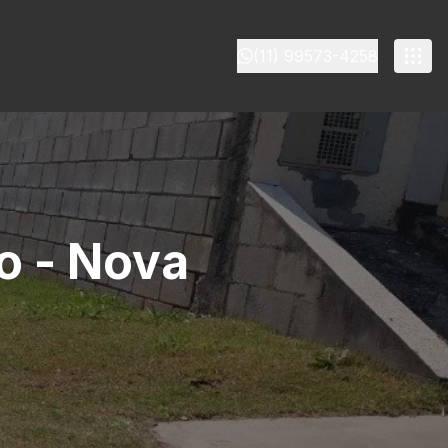
(11) 99573-4258
o - Nova