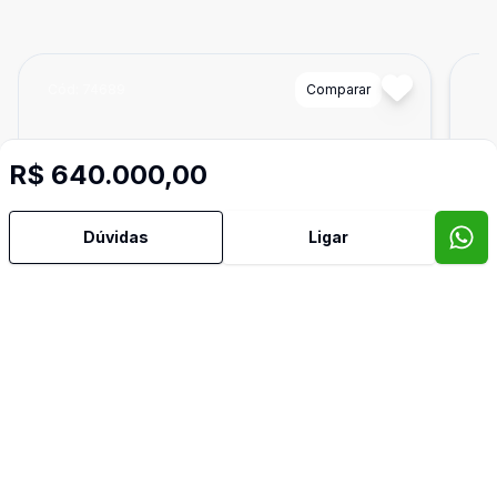
Cód:
74689
Comparar
Có
R$ 640.000,00
Dúvidas
Ligar
150
m²